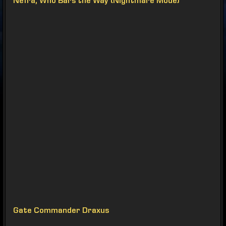
Nefra, Who Bars the Way (Nightmare Mode)
Gate Commander Draxus