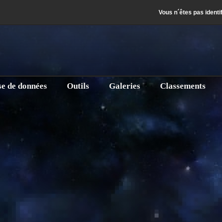
Vous n´êtes pas identi
se de données
Outils
Galeries
Classements
0)
Imprimer
E-
21 17:11
Publication : samedi 13 décembre 2014 01:00
Écrit par Hayward