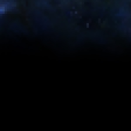
You can view the 5.X version
here
.
Table
of Contents
Overview
Complementary Crew Skills
Maximum Materials Required
Levels 1 - 60
Levels 60 - 120
Levels 160 - 240
Levels 180 - 240
Levels 240 - 300
Levels 300 - 360
Levels 360 - 410
Levels 410 - 440