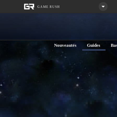
Nouveautés
Guides
Ba
PvP
Accueil
Guides
Archives
Artifice Leveling (Pre-4.
Artifice
Leveling Guide (Pre-4.X)
Catégorie :
Leveling Guides
Mis à jour : lundi 8 février 20
Note: This is the Pre-4.X version of the guide.
You can view the 6.X version
here
.