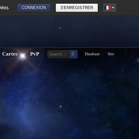
fié(e).
CONNEXION
S'ENREGISTRER
Cartes
Database
Site
mail