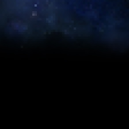
SWTOR
CALENDAR
EVENTS
CONQUESTS
LATEST
POSTS
DEV POSTS
DEV BLOGS
GUIDES
#2 Launcher is not working since update around noon today
#3 Launcher is not working since update around noon today
Alder Lake Issue Fix