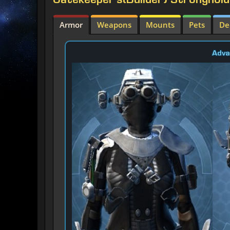
Gatekeeper's(Builder) Stronghol
Armor
Weapons
Mounts
Pets
De
Adva