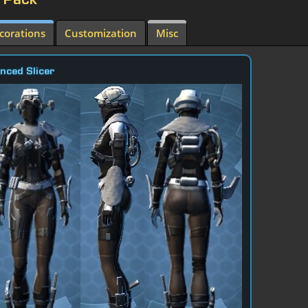
d Pack
corations
Customization
Misc
nced Slicer