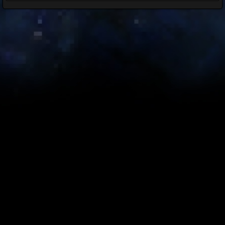
Please select a map and area using the dropdowns.
Select a map from the dropdowns above.
Map Key
Empire
Republic
Neutral
Blue Mastery Datacron /
Matrix Shard
Green Mastery Datacron /
Matrix Shard
Orange Mastery Datacron /